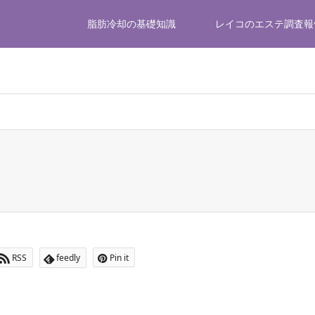
脂肪冷却の基礎知識
レイコのエステ調査報
ome/littlegear/fatcooling-navi.com/public_html/wp-content/th
RSS
feedly
Pin it