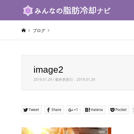
ブログ
Warning
: Invalid argument supplied for foreach() in
/h
image2
image2
2019.01.29 / 最終更新日：2019.01.29
Tweet
Share
+1
Hatena
Pocket