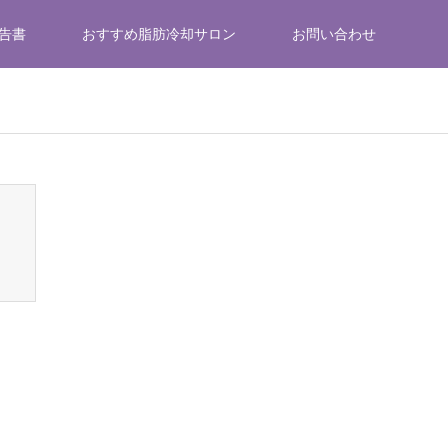
告書
おすすめ脂肪冷却サロン
お問い合わせ
emes/gensen_tcd050/breadcrumb.php
on line
94