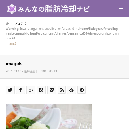
ブログ
Warning
: Invalid argument supplied for foreach() in
/home/littlegear/fatcooling-
navi.com/public_html/wp-content/themes/gensen_tcd050/breadcrumb.php
on
line
94
image5
image5
2019.03.13 / 最終更新日：2019.03.13