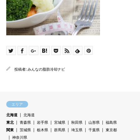
投稿者:
みんなの脂肪冷却ナビ
エリア
北海道
北海道
東北
青森県
岩手県
宮城県
秋田県
山形県
福島県
関東
茨城県
栃木県
群馬県
埼玉県
千葉県
東京都
神奈川県