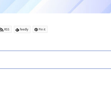
RSS
feedly
Pin it