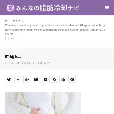
ブログ
Warning
: Invalid argument supplied for foreach() in
/home/littlegear/fatcooling-
navi.com/public_html/wp-content/themes/gensen_tcd050/breadcrumb.php
on
line
94
image11
image11
2018.12.20 / 最終更新日：2018.12.20