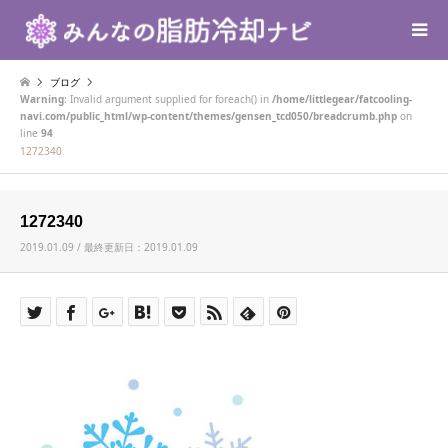
ブログ
Warning
: Invalid argument supplied for foreach() in
/home/littlegear/fatcooling-
navi.com/public_html/wp-content/themes/gensen_tcd050/breadcrumb.php
on
line
94
1272340
1272340
2019.01.09 / 最終更新日：2019.01.09