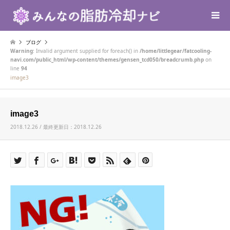
ブログ
Warning
: Invalid argument supplied for foreach() in
/home/littlegear/fatcooling-
navi.com/public_html/wp-content/themes/gensen_tcd050/breadcrumb.php
on
line
94
image3
image3
2018.12.26 / 最終更新日：2018.12.26