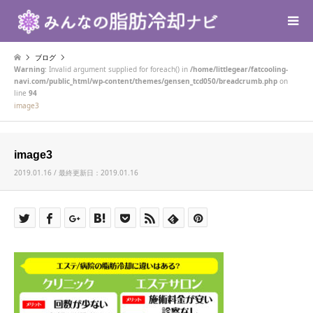
ブログ
Warning
: Invalid argument supplied for foreach() in
/home/littlegear/fatcooling-
navi.com/public_html/wp-content/themes/gensen_tcd050/breadcrumb.php
on
line
94
image3
image3
2019.01.16 / 最終更新日：2019.01.16