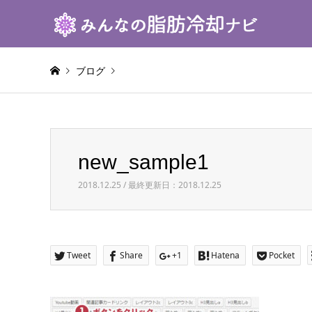
ブログ
Warning
: Invalid argument supplied for foreach() in
/h
new_sample1
new_sample1
2018.12.25 / 最終更新日：2018.12.25
Tweet
Share
+1
Hatena
Pocket