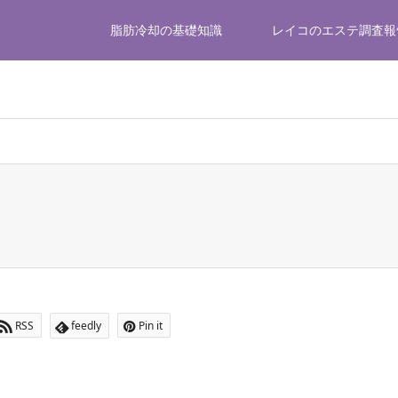
脂肪冷却の基礎知識
レイコのエステ調査報
ome/littlegear/fatcooling-navi.com/public_html/wp-content/th
RSS
feedly
Pin it