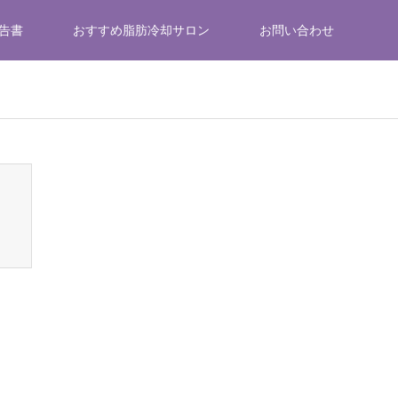
告書
おすすめ脂肪冷却サロン
お問い合わせ
emes/gensen_tcd050/breadcrumb.php
on line
94